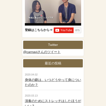
登録はこちらから⇒
Twitter
@carnaviさんのツイート
最近の投稿
2020.04.02
身体の癖は、いつどうやって身につい
たのか？
2020.03.13
演奏のためにストレッチはしたほうが
いい？