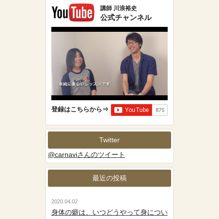
講師 川浪裕史
公式チャンネル
登録はこちらから⇒
Twitter
@carnaviさんのツイート
最近の投稿
2020.04.02
身体の癖は、いつどうやって身につい