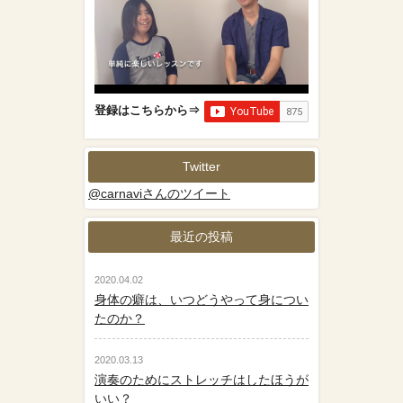
登録はこちらから⇒
Twitter
@carnaviさんのツイート
最近の投稿
2020.04.02
身体の癖は、いつどうやって身につい
たのか？
2020.03.13
演奏のためにストレッチはしたほうが
いい？