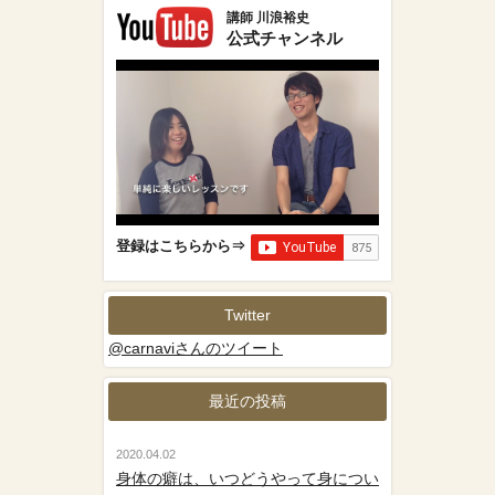
講師 川浪裕史
公式チャンネル
登録はこちらから⇒
Twitter
@carnaviさんのツイート
最近の投稿
2020.04.02
身体の癖は、いつどうやって身につい