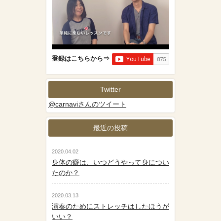
登録はこちらから⇒
Twitter
@carnaviさんのツイート
最近の投稿
2020.04.02
身体の癖は、いつどうやって身につい
たのか？
2020.03.13
演奏のためにストレッチはしたほうが
いい？