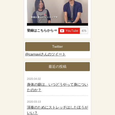
登録はこちらから⇒
Twitter
@carnaviさんのツイート
最近の投稿
2020.04.02
身体の癖は、いつどうやって身につい
たのか？
2020.03.13
演奏のためにストレッチはしたほうが
いい？